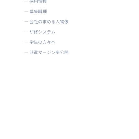
採用情報
募集職種
会社の求める人物像
研修システム
学生の方々へ
派遣マージン率公開